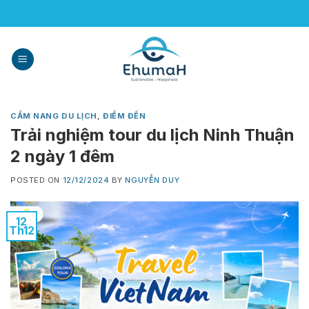
Skip
to
content
CẨM NANG DU LỊCH
,
ĐIỂM ĐẾN
Trải nghiệm tour du lịch Ninh Thuận
2 ngày 1 đêm
POSTED ON
12/12/2024
BY
NGUYỄN DUY
12
Th12