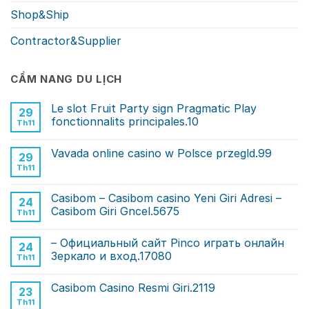
Shop&Ship
Contractor&Supplier
CẨM NANG DU LỊCH
Le slot Fruit Party sign Pragmatic Play
29
fonctionnalits principales.10
Th11
Vavada online casino w Polsce przegld.99
29
Th11
Casibom – Casibom casino Yeni Giri Adresi –
24
Casibom Giri Gncel.5675
Th11
– Официальный сайт Pinco играть онлайн
24
Зеркало и вход.17080
Th11
Casibom Casino Resmi Giri.2119
23
Th11