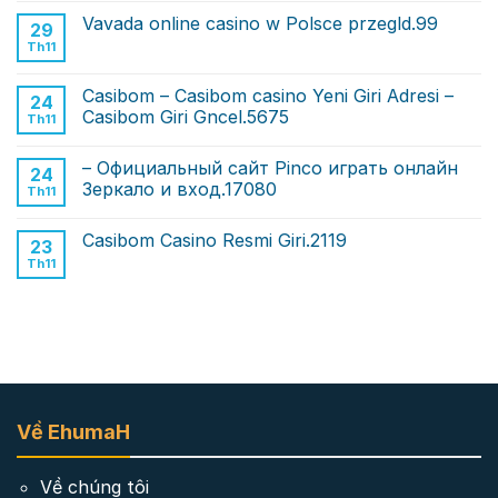
Vavada online casino w Polsce przegld.99
29
Th11
Casibom – Casibom casino Yeni Giri Adresi –
24
Casibom Giri Gncel.5675
Th11
– Официальный сайт Pinco играть онлайн
24
Зеркало и вход.17080
Th11
Casibom Casino Resmi Giri.2119
23
Th11
Về EhumaH
Về chúng tôi