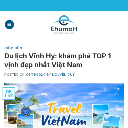
Skip
to
content
ĐIỂM ĐẾN
Du lịch Vĩnh Hy: khám phá TOP 1
vịnh đẹp nhất Việt Nam
POSTED ON
05/11/2024
BY
NGUYỄN DUY
05
Th11