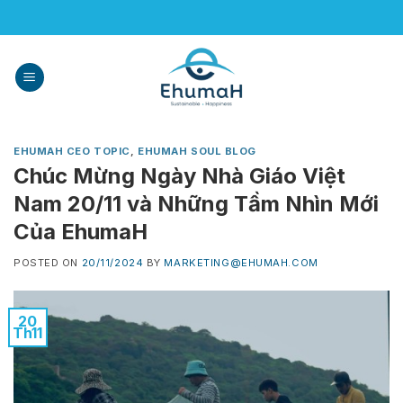
Skip
to
content
EHUMAH CEO TOPIC
,
EHUMAH SOUL BLOG
Chúc Mừng Ngày Nhà Giáo Việt
Nam 20/11 và Những Tầm Nhìn Mới
Của EhumaH
POSTED ON
20/11/2024
BY
MARKETING@EHUMAH.COM
20
Th11