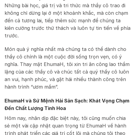
Những bài học, giá trị và tri thức mà thầy cô trao đi
không chỉ dừng lại ở một khoảnh khắc, mà còn chạm
đến cả tương lai, tiếp thêm sức mạnh để chúng ta
kiên cường trước thử thách và luôn tự tin tiến về phía
trước.
Món quà ý nghĩa nhất mà chúng ta có thể dành cho
thầy cô chính là một cuộc đời sống trọn vẹn, có ý
nghĩa. Thay mặt EhumaH, tôi xin tri ân công lao thầm
lặng của các thầy cô và chúc tất cả quý thầy cô luôn
an vui, hạnh phúc, và gặt hái nhiều thành công trên
hành trình “ươm mầm”.
EhumaH và Sứ Mệnh Hải Sản Sạch: Khát Vọng Chạm
Đến Chất Lượng Tinh Hoa
Hôm nay, nhân dịp đặc biệt này, tôi cũng muốn chia
sẻ một vài cập nhật quan trọng từ EhumaH về hành
trình phát triển các giá trị cốt lõi mà chúng tôi theo