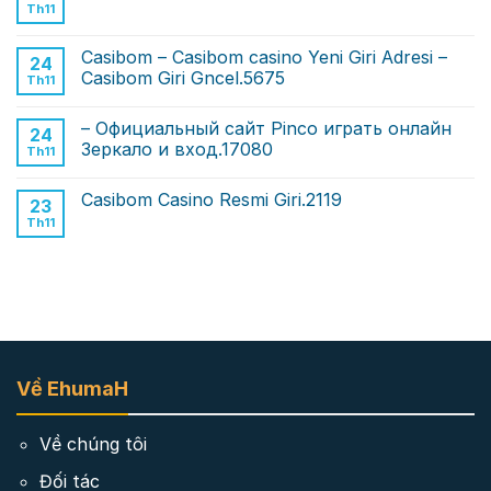
Th11
Casibom – Casibom casino Yeni Giri Adresi –
24
Casibom Giri Gncel.5675
Th11
– Официальный сайт Pinco играть онлайн
24
Зеркало и вход.17080
Th11
Casibom Casino Resmi Giri.2119
23
Th11
Về EhumaH
Về chúng tôi
Đối tác