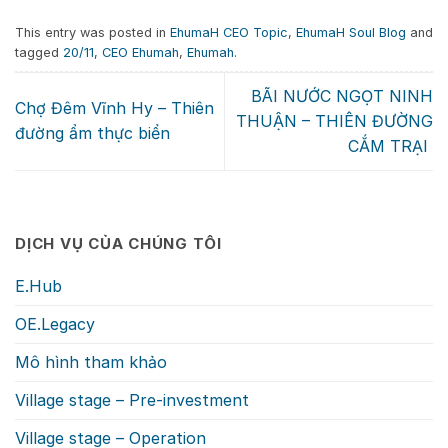
This entry was posted in
EhumaH CEO Topic
,
EhumaH Soul Blog
and
tagged
20/11
,
CEO Ehumah
,
Ehumah
.
BÃI NƯỚC NGỌT NINH
Chợ Đêm Vĩnh Hy – Thiên
THUẬN – THIÊN ĐƯỜNG
đường ẩm thực biển
CẮM TRẠI
DỊCH VỤ CỦA CHÚNG TÔI
E.Hub
OE.Legacy
Mô hình tham khảo
Village stage – Pre-investment
Village stage – Operation