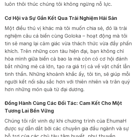
luôn thôi thúc chúng tôi không ngừng nỗ lực.
Cơ Hội và Sự Gắn Kết Qua Trải Nghiệm Hải Sản
Một điều thú vị khác mà tôi muốn chia sẻ, đó là trải
nghiệm câu cá biển cùng Goloka – hoạt động mà tôi
tin sẽ mang lại cảm giác vừa thách thức vừa đầy phấn
khích. Trên những con tàu hiện đại, bạn không chỉ
hòa mình giữa biển cả bao la mà còn có cơ hội đánh
bắt những mẻ cá lớn, tạo ra giá trị cả về vật chất lẫn
tinh thần. Những khoảnh khắc ấy, tôi tin, sẽ giúp mỗi
người kết nối sâu sắc hơn với thiên nhiên và trân quý
hơn những món quà từ đại dương.
Đồng Hành Cùng Các Đối Tác: Cam Kết Cho Một
Tương Lai Bền Vững
Chúng tôi rất vinh dự khi chương trình của EhumaH
được sự dẫn dắt bởi các chuyên gia đầu ngành và sự
hỗ trợ của các chủ tàu tâm huyết, như thuyền