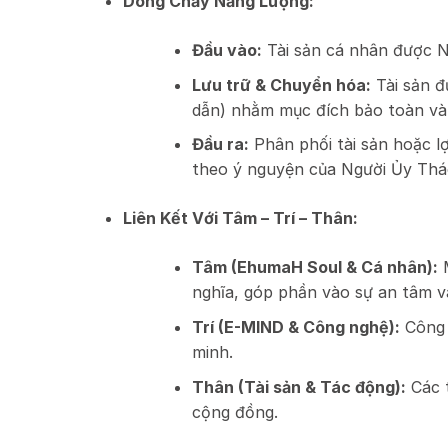
Dòng Chảy Năng Lượng:
Đầu vào:
Tài sản cá nhân được 
Lưu trữ & Chuyển hóa:
Tài sản đ
dẫn) nhằm mục đích bảo toàn và t
Đầu ra:
Phân phối tài sản hoặc l
theo ý nguyện của Người Ủy Thác
Liên Kết Với Tâm – Trí – Thân:
Tâm (EhumaH Soul & Cá nhân):
M
nghĩa, góp phần vào sự an tâm v
Trí (E-MIND & Công nghệ):
Công 
minh.
Thân (Tài sản & Tác động):
Các t
cộng đồng.