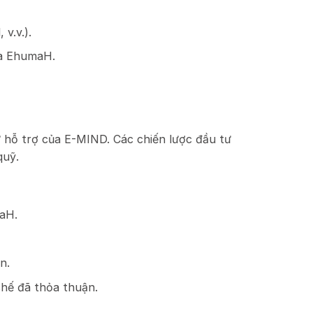
v.v.).
ủa EhumaH.
 hỗ trợ của E-MIND. Các chiến lược đầu tư
quỹ.
maH.
n.
chế đã thỏa thuận.