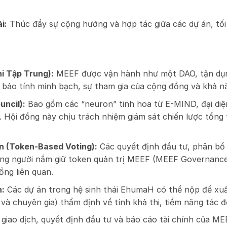
i:
Thúc đẩy sự cộng hưởng và hợp tác giữa các dự án, tối
i Tập Trung):
MEEF được vận hành như một DAO, tận dụng 
bảo tính minh bạch, sự tham gia của cộng đồng và khả nă
ncil):
Bao gồm các “neuron” tinh hoa từ E-MIND, đại diệ
. Hội đồng này chịu trách nhiệm giám sát chiến lược tổng
n (Token-Based Voting):
Các quyết định đầu tư, phân bổ
ững người nắm giữ token quản trị MEEF (MEEF Governance
đồng liên quan.
h:
Các dự án trong hệ sinh thái EhumaH có thể nộp đề xuất
và chuyên gia) thẩm định về tính khả thi, tiềm năng tác 
giao dịch, quyết định đầu tư và báo cáo tài chính của MEE