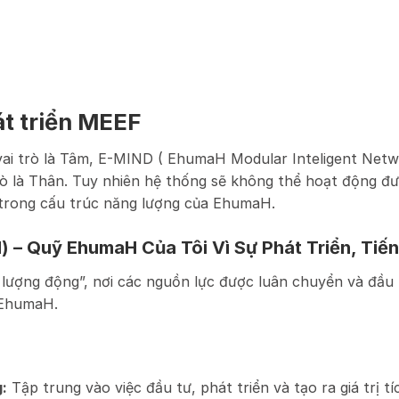
t triển MEEF
ai trò là Tâm, E-MIND ( EhumaH Modular Inteligent Networ
ò là Thân. Tuy nhiên hệ thống sẽ không thể hoạt động đư
 trong cấu trúc năng lượng của EhumaH.
) – Quỹ EhumaH Của Tôi Vì Sự Phát Triển, Tiế
ượng động”, nơi các nguồn lực được luân chuyển và đầu 
i EhumaH.
:
Tập trung vào việc đầu tư, phát triển và tạo ra giá trị t