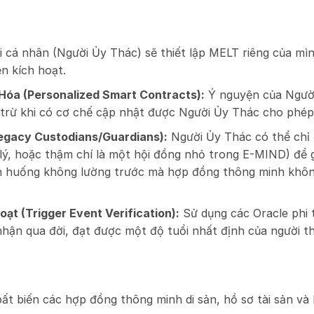
 cá nhân (Người Ủy Thác) sẽ thiết lập MELT riêng của mìn
ện kích hoạt.
óa (Personalized Smart Contracts):
Ý nguyện của Ngườ
(trừ khi có cơ chế cập nhật được Người Ủy Thác cho phé
Legacy Custodians/Guardians):
Người Ủy Thác có thể chỉ 
 lý, hoặc thậm chí là một hội đồng nhỏ trong E-MIND) để 
nh huống không lường trước mà hợp đồng thông minh không 
ạt (Trigger Event Verification):
Sử dụng các Oracle phi t
c nhận qua đời, đạt được một độ tuổi nhất định của người
ất biến các hợp đồng thông minh di sản, hồ sơ tài sản và 