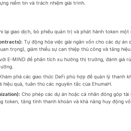
ựng niềm tin và trách nhiệm giải trình.
i lại giao dịch, bỏ phiếu quản trị và phát hành token mộ
ntracts):
Tự động hóa việc giải ngân vốn cho các dự án d
uan trọng), giảm thiểu sự can thiệp thủ công và tăng hiệ
ới E-MIND để phân tích xu hướng thị trường, đánh giá rủ
trưởng.
hám phá các giao thức DeFi phù hợp để quản lý thanh kho
và hiệu quả, tuân thủ các nguyên tắc của EhumaH.
ization):
Cho phép các dự án hoặc cá nhân đóng góp tài 
ạng token, tăng tính thanh khoản và khả năng huy động v