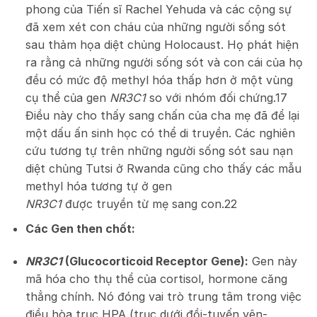
phong của Tiến sĩ Rachel Yehuda và các cộng sự
đã xem xét con cháu của những người sống sót
sau thảm họa diệt chủng Holocaust. Họ phát hiện
ra rằng cả những người sống sót và con cái của họ
đều có mức độ methyl hóa thấp hơn ở một vùng
cụ thể của gen
NR3C1
so với nhóm đối chứng.
17
Điều này cho thấy sang chấn của cha mẹ đã để lại
một dấu ấn sinh học có thể di truyền. Các nghiên
cứu tương tự trên những người sống sót sau nạn
diệt chủng Tutsi ở Rwanda cũng cho thấy các mẫu
methyl hóa tương tự ở gen
NR3C1
được truyền từ mẹ sang con.
22
Các Gen then chốt:
NR3C1
(Glucocorticoid Receptor Gene):
Gen này
mã hóa cho thụ thể của cortisol, hormone căng
thẳng chính. Nó đóng vai trò trung tâm trong việc
điều hòa trục HPA (trục dưới đồi-tuyến yên-