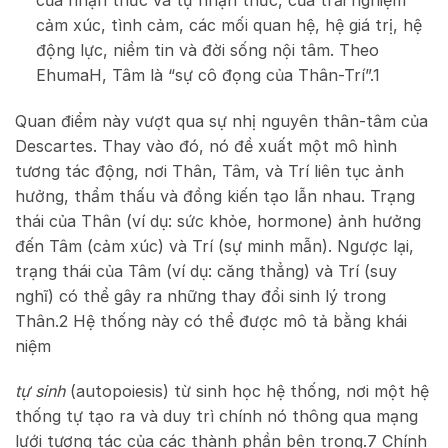
cảm xúc, tình cảm, các mối quan hệ, hệ giá trị, hệ
động lực, niềm tin và đời sống nội tâm. Theo
EhumaH, Tâm là “sự cô đọng của Thân-Trí”.
1
Quan điểm này vượt qua sự nhị nguyên thân-tâm của
Descartes. Thay vào đó, nó đề xuất một mô hình
tương tác động, nơi Thân, Tâm, và Trí liên tục ảnh
hưởng, thẩm thấu và đồng kiến tạo lẫn nhau. Trạng
thái của Thân (ví dụ: sức khỏe, hormone) ảnh hưởng
đến Tâm (cảm xúc) và Trí (sự minh mẫn). Ngược lại,
trạng thái của Tâm (ví dụ: căng thẳng) và Trí (suy
nghĩ) có thể gây ra những thay đổi sinh lý trong
Thân.
2
Hệ thống này có thể được mô tả bằng khái
niệm
tự sinh
(autopoiesis) từ sinh học hệ thống, nơi một hệ
thống tự tạo ra và duy trì chính nó thông qua mạng
lưới tương tác của các thành phần bên trong.
7
Chính