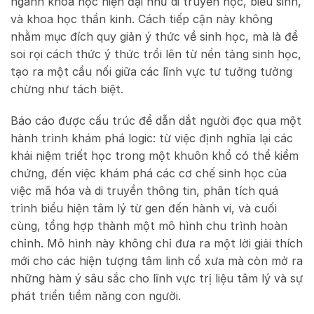
ngành khoa học hiện đại như di truyền học, biểu sinh,
và khoa học thần kinh. Cách tiếp cận này không
nhằm mục đích quy giản ý thức về sinh học, mà là để
soi rọi cách thức ý thức trồi lên từ nền tảng sinh học,
tạo ra một cầu nối giữa các lĩnh vực tư tưởng tưởng
chừng như tách biệt.
Báo cáo được cấu trúc để dẫn dắt người đọc qua một
hành trình khám phá logic: từ việc định nghĩa lại các
khái niệm triết học trong một khuôn khổ có thể kiểm
chứng, đến việc khám phá các cơ chế sinh học của
việc mã hóa và di truyền thông tin, phân tích quá
trình biểu hiện tâm lý từ gen đến hành vi, và cuối
cùng, tổng hợp thành một mô hình chu trình hoàn
chỉnh. Mô hình này không chỉ đưa ra một lời giải thích
mới cho các hiện tượng tâm linh cổ xưa mà còn mở ra
những hàm ý sâu sắc cho lĩnh vực trị liệu tâm lý và sự
phát triển tiềm năng con người.