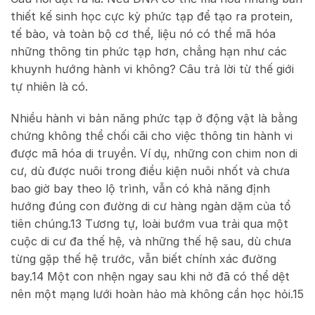
thiết kế sinh học cực kỳ phức tạp để tạo ra protein,
tế bào, và toàn bộ cơ thể, liệu nó có thể mã hóa
những thông tin phức tạp hơn, chẳng hạn như các
khuynh hướng hành vi không? Câu trả lời từ thế giới
tự nhiên là có.
Nhiều hành vi bản năng phức tạp ở động vật là bằng
chứng không thể chối cãi cho việc thông tin hành vi
được mã hóa di truyền. Ví dụ, những con chim non di
cư, dù được nuôi trong điều kiện nuôi nhốt và chưa
bao giờ bay theo lộ trình, vẫn có khả năng định
hướng đúng con đường di cư hàng ngàn dặm của tổ
tiên chúng.
13
Tương tự, loài bướm vua trải qua một
cuộc di cư đa thế hệ, và những thế hệ sau, dù chưa
từng gặp thế hệ trước, vẫn biết chính xác đường
bay.
14
Một con nhện ngay sau khi nở đã có thể dệt
nên một mạng lưới hoàn hảo mà không cần học hỏi.
15