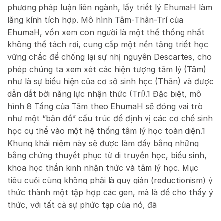
phương pháp luận liên ngành, lấy triết lý EhumaH làm
lăng kính tích hợp. Mô hình Tâm-Thân-Trí của
EhumaH, vốn xem con người là một thể thống nhất
không thể tách rời, cung cấp một nền tảng triết học
vững chắc để chống lại sự nhị nguyên Descartes, cho
phép chúng ta xem xét các hiện tượng tâm lý (Tâm)
như là sự biểu hiện của cơ sở sinh học (Thân) và được
dẫn dắt bởi năng lực nhận thức (Trí).
1
Đặc biệt, mô
hình 8 Tầng của Tâm theo EhumaH sẽ đóng vai trò
như một “bản đồ” cấu trúc để định vị các cơ chế sinh
học cụ thể vào một hệ thống tâm lý học toàn diện.
1
Khung khái niệm này sẽ được làm đầy bằng những
bằng chứng thuyết phục từ di truyền học, biểu sinh,
khoa học thần kinh nhận thức và tâm lý học. Mục
tiêu cuối cùng không phải là quy giản (reductionism) ý
thức thành một tập hợp các gen, mà là để cho thấy ý
thức, với tất cả sự phức tạp của nó, đã