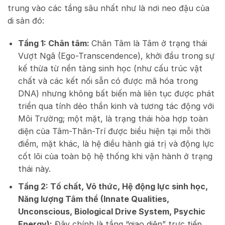
trung vào các tầng sâu nhất như là nơi neo đậu của
di sản đó:
Tầng 1: Chân tâm:
Chân Tâm là Tâm ở trạng thái
Vượt Ngã (Ego-Transcendence), khởi đầu trong sự
kế thừa từ nền tảng sinh học (như cấu trúc vật
chất và các kết nối sẵn có được mã hóa trong
DNA) nhưng không bất biến mà liên tục được phát
triển qua tính dẻo thần kinh và tương tác động với
Môi Trường; một mặt, là trạng thái hòa hợp toàn
diện của Tâm-Thân-Trí được biểu hiện tại mỗi thời
điểm, mặt khác, là hệ điều hành giá trị và động lực
cốt lõi của toàn bộ hệ thống khi vận hành ở trạng
thái này.
Tầng 2: Tố chất, Vô thức, Hệ động lực sinh học,
Năng lượng Tâm thể (Innate Qualities,
Unconscious, Biological Drive System, Psychic
Energy):
Đây chính là tầng “giao diện” trực tiếp