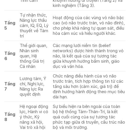
Tình cảm
khuynh hướng di truyền (Tầng 2) và
kinh nghiệm (Tầng 3).
Tự nhận thức,
Hoạt động của các vùng vỏ não bậc
Năng lực thấu
Tầng
cao (vỏ não trước trán, vỏ não đỉnh),
cảm, IQ, EQ, Lý
5
cho phép khả năng tự quan sát, điều
thuyết về Tâm
hòa cảm xúc và hiểu người khác.
trí
Thế giới quan,
Các mạng lưới niềm tin (belief
Nhân sinh
networks) được hình thành trong vỏ
Tầng
quan, Hệ
não, là kết quả của sự tương tác
6
thống Giá trị
giữa khuynh hướng bẩm sinh, giáo
Cá nhân
dục và văn hóa.
Chức năng điều hành của vỏ não
Lương tâm, Ý
trước trán, tích hợp thông tin từ các
Tầng
chí, Nghị lực,
tầng sâu hơn (cảm xúc, giá trị) để
7
Năng lực Ra
định hướng hành động theo mục tiêu
quyết định
dài hạn.
Hệ ngoại động
Sự biểu hiện ra bên ngoài của toàn
lực, Hành vi có
bộ hệ thống Tâm-Thân-Trí, là kết
Tầng
ý thức, Kỹ
quả cuối cùng của sự tương tác
8
năng xã hội,
phức tạp giữa di truyền, cấu trúc não
Vai trò xã hội
bộ và môi trường.