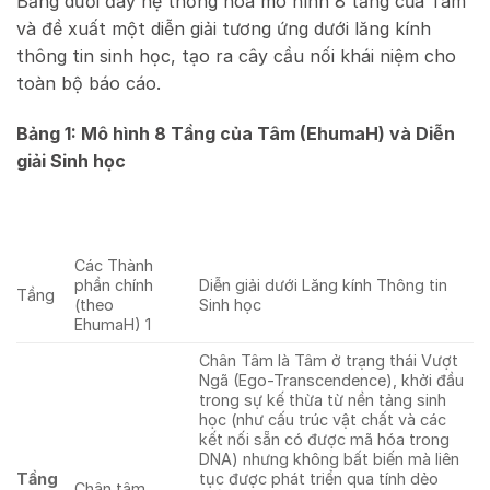
Bảng dưới đây hệ thống hóa mô hình 8 tầng của Tâm
và đề xuất một diễn giải tương ứng dưới lăng kính
thông tin sinh học, tạo ra cây cầu nối khái niệm cho
toàn bộ báo cáo.
Bảng 1: Mô hình 8 Tầng của Tâm (EhumaH) và Diễn
giải Sinh học
Các Thành
phần chính
Diễn giải dưới Lăng kính Thông tin
Tầng
(theo
Sinh học
EhumaH)
1
Chân Tâm là Tâm ở trạng thái Vượt
Ngã (Ego-Transcendence), khởi đầu
trong sự kế thừa từ nền tảng sinh
học (như cấu trúc vật chất và các
kết nối sẵn có được mã hóa trong
DNA) nhưng không bất biến mà liên
Tầng
tục được phát triển qua tính dẻo
Chân tâm