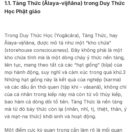
1.1. Tàng Thức (Ālaya-vijñāna) trong Duy Thức
Học Phật giáo
Trong Duy Thức Học (Yogācāra), Tàng Thức, hay
Ālaya-vijñāna, được mô tả như một “kho chứa”
(storehouse consciousness). Đây không phải là một
kho chứa tĩnh mà là một dòng chảy ý thức nền tảng,
liên tục, mang theo tất cả các “hạt giống” (bīja) của
mọi hành động, suy nghĩ và cảm xúc trong quá khứ.
3
Những hạt giống này là kết quả của nghiệp (karma)
và các dấu ấn thói quen (tập khí – vāsanā), không chỉ
của cá nhân trong kiếp này mà còn từ vô thủy kiếp,
bao hàm cả dòng dõi tổ tiên. Tàng Thức là nền tảng
mà từ đó bảy thức còn lại (nhãn, nhĩ, tị, thiệt, thân, ý
và mạt-na thức) khởi sinh và hoạt động.
Một điểm cực kỳ quan trọng cần làm rõ là mối quan