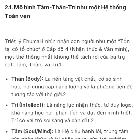
2.1. Mô hình Tâm-Thân-Trí như một Hệ thống
Toàn vẹn
Triết lý EhumaH nhìn nhận con người như một “Tồn
tại có tổ chức” ở Cấp độ 4 (Nhận thức & Văn minh),
một thể thống nhất không thể tách rời của ba trụ
cột: Tâm, Thân, và Trí.
1
Thân (Body):
Là nền tảng vật chất, cơ sở sinh
học, nơi cung cấp năng lượng và là phương tiện để
tương tác với thế giới.
2
Trí (Intellect):
Là năng lực nhận thức, tư duy logic,
khả năng học hỏi, phân tích và đạt đến minh triết.
Trí có vai trò soi sáng và dẫn dắt.
2
Tâm (Soul/Mind):
Là Hệ điều hành lỗi, trung tâm
của nhận thức và tự nhận thức, của trải nghiệm