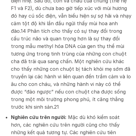
điện nhẹ. Sau đó, con và cháu của chúng (thế hệ
F1 và F2), dù chưa bao giờ tiếp xúc với mùi hương
đó hay cú sốc điện, vẫn biểu hiện sự sợ hãi và nhạy
cảm tột độ khi lần đầu ngửi thấy mùi hoa anh
đào.
14
Phân tích cho thấy có sự thay đổi trong
cấu trúc não và quan trọng hơn là sự thay đổi
trong mẫu methyl hóa DNA của gen thụ thể mùi
tương ứng trong tinh trùng của những con chuột
cha đã trải qua sang chấn. Một nghiên cứu khác
cho thấy những con chuột bị tách khỏi mẹ sớm đã
truyền lại các hành vi liên quan đến trầm cảm và lo
âu cho con cháu, và những hành vi này có thể
được “đảo ngược” nếu con chuột cha được sống
trong một môi trường phong phú, ít căng thẳng
trước khi sinh sản.
21
Nghiên cứu trên người:
Mặc dù khó kiểm soát
hơn, các nghiên cứu trên người cũng cho thấy
những kết quả tương tự. Các nghiên cứu tiên