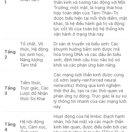
1
thần kinh và tương tác động với Môi
Trường; một mặt, là trạng thái hòa
hợp toàn diện của Tâm-Thân-Trí
được biểu hiện tại mỗi thời điểm, mặt
khác, là hệ điều hành giá trị và động
lực cốt lõi của toàn bộ hệ thống khi
vận hành ở trạng thái này.
Tố chất, Vô
Di sản di truyền và biểu sinh: Các
thức, Hệ động
khuynh hướng bẩm sinh được mã
Tầng
lực sinh học,
hóa trong DNA và các dấu ấn biểu
2
Năng lượng
sinh, định hình cấu trúc não bộ sơ
Tâm thể
khởi và các phản ứng bản năng.
Các mạng lưới thần kinh được củng
cố sớm (early-reinforced neural
Tiềm thức,
networks) thông qua kinh nghiệm
Tầng
Trực giác, Các
thời thơ ấu, tạo ra các thói quen và
3
Lược đồ Nhận
phản ứng tự động. Trực giác là sự xử
thức Sơ Khai
lý thông tin nhanh của các mạng lưới
này.
Hoạt động của hệ limbic (hạch hạnh
Hệ nội động
nhân, hồi hải mã) và các mạch thần
Tầng
lực, Cảm xúc,
kinh liên quan, được điều biến bởi các
4