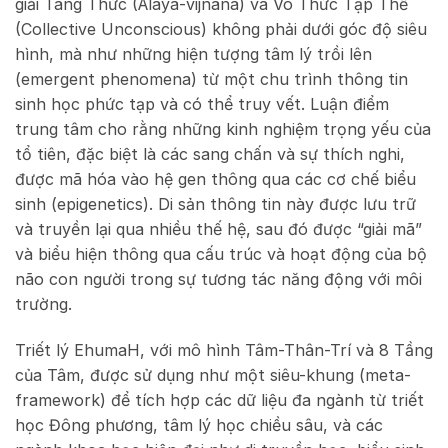
giải Tàng Thức (Ālaya-vijñāna) và Vô Thức Tập Thể
(Collective Unconscious) không phải dưới góc độ siêu
hình, mà như những hiện tượng tâm lý trồi lên
(emergent phenomena) từ một chu trình thông tin
sinh học phức tạp và có thể truy vết. Luận điểm
trung tâm cho rằng những kinh nghiệm trọng yếu của
tổ tiên, đặc biệt là các sang chấn và sự thích nghi,
được mã hóa vào hệ gen thông qua các cơ chế biểu
sinh (epigenetics). Di sản thông tin này được lưu trữ
và truyền lại qua nhiều thế hệ, sau đó được “giải mã”
và biểu hiện thông qua cấu trúc và hoạt động của bộ
não con người trong sự tương tác năng động với môi
trường.
Triết lý EhumaH, với mô hình Tâm-Thân-Trí và 8 Tầng
của Tâm, được sử dụng như một siêu-khung (meta-
framework) để tích hợp các dữ liệu đa ngành từ triết
học Đông phương, tâm lý học chiều sâu, và các