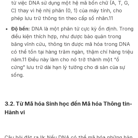
từ việc DNA sử dụng một hệ mã bốn chữ (A, T, G,
C) thay vì hệ nhị phân (0, 1) của máy tính, cho
phép lưu trữ thông tin theo cấp số nhân.
11
Độ bền:
DNA là một phân tử cực kỳ ổn định. Trong
điều kiện thích hợp, như được bảo quản trong
băng vĩnh cửu, thông tin được mã hóa trong DNA
có thể tồn tại hàng trăm ngàn, thậm chí hàng triệu
năm.
11
Điều này làm cho nó trở thành một “ổ
cứng” lưu trữ dài hạn lý tưởng cho di sản của sự
sống.
3.2. Từ Mã hóa Sinh học đến Mã hóa Thông tin-
Hành vi
Câu hỏi đặt ra là: Nếu DNA có thể mã hóa những bản