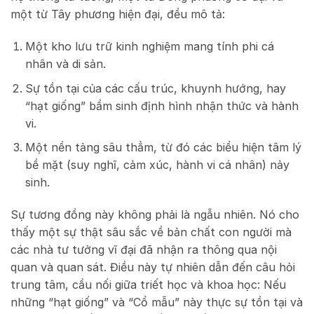
một từ Tây phương hiện đại, đều mô tả:
Một kho lưu trữ kinh nghiệm mang tính phi cá
nhân và di sản.
Sự tồn tại của các cấu trúc, khuynh hướng, hay
“hạt giống” bẩm sinh định hình nhận thức và hành
vi.
Một nền tảng sâu thẳm, từ đó các biểu hiện tâm lý
bề mặt (suy nghĩ, cảm xúc, hành vi cá nhân) nảy
sinh.
Sự tương đồng này không phải là ngẫu nhiên. Nó cho
thấy một sự thật sâu sắc về bản chất con người mà
các nhà tư tưởng vĩ đại đã nhận ra thông qua nội
quan và quan sát. Điều này tự nhiên dẫn đến câu hỏi
trung tâm, cầu nối giữa triết học và khoa học: Nếu
những “hạt giống” và “Cổ mẫu” này thực sự tồn tại và